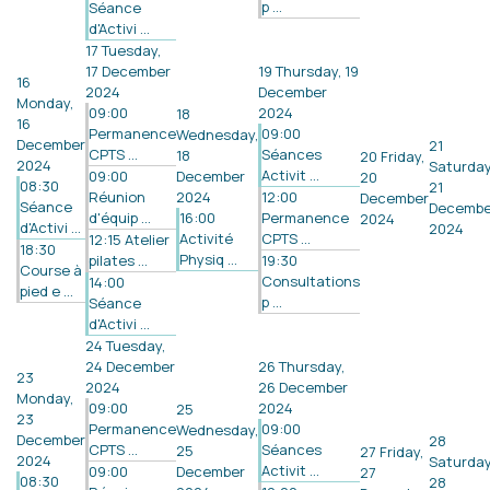
p ...
Séance
d'Activi ...
17
Tuesday,
17 December
19
Thursday, 19
16
2024
December
Monday,
09:00
2024
18
16
Permanence
09:00
Wednesday,
December
21
CPTS ...
Séances
18
20
Friday,
2024
Saturday
Activit ...
09:00
December
20
08:30
21
Réunion
2024
12:00
December
Séance
Decembe
d'équip ...
16:00
Permanence
2024
d'Activi ...
2024
Activité
CPTS ...
12:15 Atelier
18:30
Physiq ...
pilates ...
19:30
Course à
Consultations
14:00
pied e ...
p ...
Séance
d'Activi ...
24
Tuesday,
24 December
26
Thursday,
23
2024
26 December
Monday,
09:00
2024
25
23
Permanence
09:00
Wednesday,
December
28
CPTS ...
Séances
25
27
Friday,
2024
Saturday
Activit ...
09:00
December
27
08:30
28