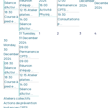
Réunion
2024
12:00
December
Séance
Decembe
d'équip ...
16:00
Permanence
2024
d'Activi ...
2024
Activité
CPTS ...
12:15 Atelier
18:30
Physiq ...
pilates ...
19:30
Course à
Consultations
14:00
pied e ...
p ...
Séance
d'Activi ...
31
Tuesday,
1
2
3
4
31 December
30
2024
Monday,
09:00
30
Permanence
December
CPTS ...
2024
09:00
08:30
Réunion
Séance
d'équip ...
d'Activi ...
12:15 Atelier
18:30
pilates ...
Course à
14:00
pied e ...
Séance
d'Activi ...
Ateliers collectifs
Actions de prévention
Instances CPTS