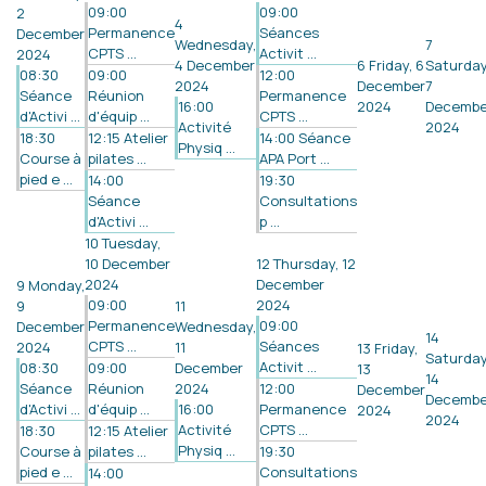
09:00
09:00
2
4
Permanence
Séances
December
Wednesday,
7
CPTS ...
Activit ...
2024
4 December
6
Friday, 6
Saturday
08:30
09:00
12:00
2024
December
7
Séance
Réunion
Permanence
16:00
2024
Decembe
d'Activi ...
d'équip ...
CPTS ...
Activité
2024
18:30
12:15 Atelier
14:00 Séance
Physiq ...
Course à
pilates ...
APA Port ...
pied e ...
14:00
19:30
Séance
Consultations
d'Activi ...
p ...
10
Tuesday,
10 December
12
Thursday, 12
2024
December
9
Monday,
09:00
2024
9
11
Permanence
09:00
December
Wednesday,
14
CPTS ...
Séances
2024
11
13
Friday,
Saturday
Activit ...
08:30
09:00
December
13
14
Séance
Réunion
2024
12:00
December
Decembe
d'Activi ...
d'équip ...
16:00
Permanence
2024
2024
Activité
CPTS ...
18:30
12:15 Atelier
Physiq ...
Course à
pilates ...
19:30
pied e ...
Consultations
14:00